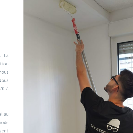
. La
ation
nous
 Nous
 70 à
al au
riode
isent