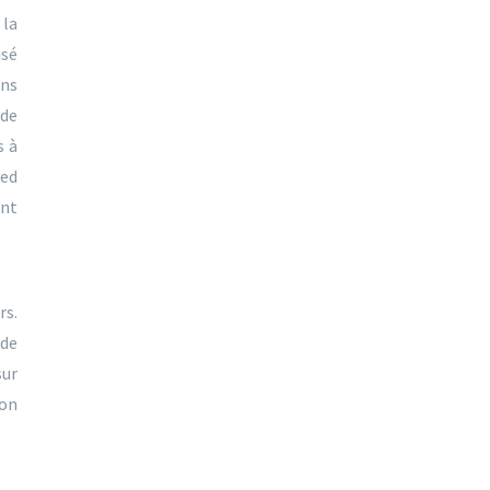
 la
isé
ns
 de
s à
ied
ont
rs.
 de
sur
ion