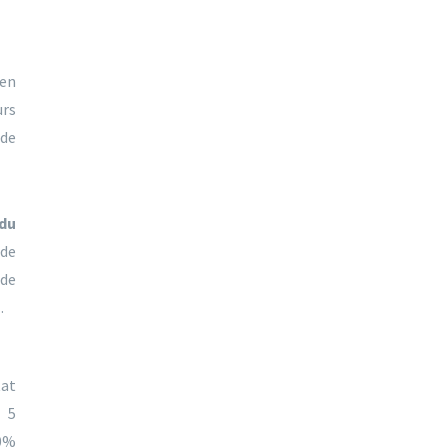
 en
urs
 de
du
 de
 de
…
tat
 5
30%