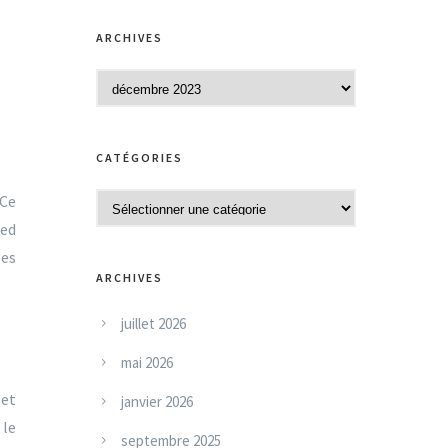
ARCHIVES
A
r
c
CATÉGORIES
h
i
 Ce
C
v
ied
a
e
les
t
s
ARCHIVES
é
g
juillet 2026
o
mai 2026
r
i
 et
janvier 2026
e
 le
septembre 2025