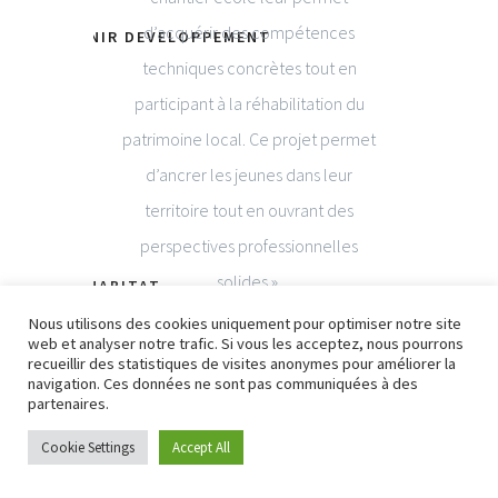
d’acquérir des compétences
IMPALA AVENIR DEVELOPPEMENT
techniques concrètes tout en
participant à la réhabilitation du
patrimoine local. Ce projet permet
d’ancrer les jeunes dans leur
territoire tout en ouvrant des
perspectives professionnelles
solides ».
PARTENORD HABITAT
Nous utilisons des cookies uniquement pour optimiser notre site
web et analyser notre trafic. Si vous les acceptez, nous pourrons
CAROLINE BERTOLOTTI
recueillir des statistiques de visites anonymes pour améliorer la
navigation. Ces données ne sont pas communiquées à des
PRÉSIDENTE DU GRETA LILLE MÉTROPOLE
partenaires.
Cookie Settings
Accept All