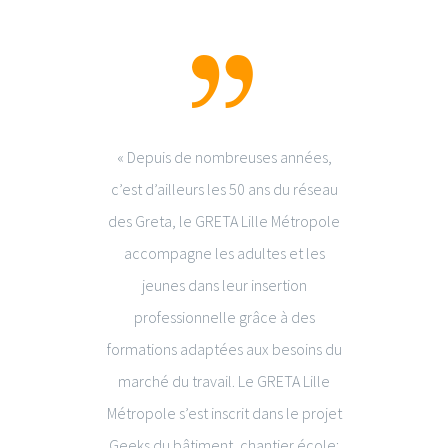
 Bâtiment
« Depuis de nombreuses années,
« Nous s
portance
c’est d’ailleurs les 50 ans du réseau
premièr
enir. Nous
des Greta, le GRETA Lille Métropole
Geeks 
ta Lille
accompagne les adultes et les
simplem
ntage
jeunes dans leur insertion
une ca
 et assurer
professionnelle grâce à des
déconst
partenariat
formations adaptées aux besoins du
une sall
t joué un
marché du travail. Le GRETA Lille
 en œuvre
Métropole s’est inscrit dans le projet
d’expér
rendre
Geeks du bâtiment, chantier école;
stagiair