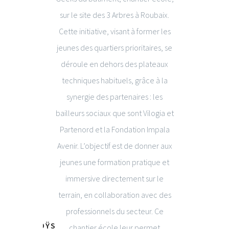
rement à
sur le site des 3 Arbres à Roubaix.
porteur d
t ainsi
Cette initiative, visant à former les
et sécu
rrain. Il
jeunes des quartiers prioritaires, se
sommes 
 besoins
déroule en dehors des plateaux
des huit
 très fort
techniques habituels, grâce à la
assidus q
oi. Notre
synergie des partenaires : les
de la 
outien de
bailleurs sociaux que sont Vilogia et
, est de
Partenord et la Fondation Impala
t être de
Avenir. L’objectif est de donner aux
erritoires
jeunes une formation pratique et
DIRECTE
enne de
immersive directement sur le
terrain, en collaboration avec des
professionnels du secteur. Ce
IAN DU BOŸS
chantier école leur permet