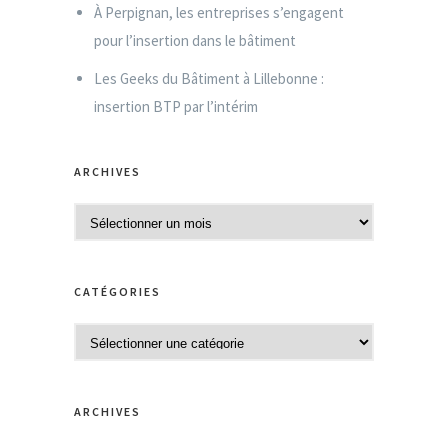
À Perpignan, les entreprises s’engagent
pour l’insertion dans le bâtiment
Les Geeks du Bâtiment à Lillebonne :
insertion BTP par l’intérim
ARCHIVES
A
r
c
CATÉGORIES
h
i
C
v
a
e
t
s
ARCHIVES
é
g