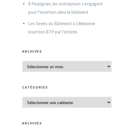
À Perpignan, les entreprises s’engagent
pour l’insertion dans le bâtiment
Les Geeks du Bâtiment à Lillebonne :
insertion BTP par l’intérim
ARCHIVES
A
r
c
CATÉGORIES
h
i
C
v
a
e
t
s
ARCHIVES
é
g