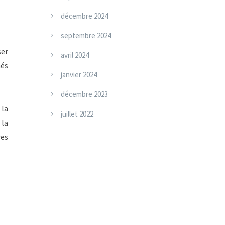
s
décembre 2024
septembre 2024
ser
avril 2024
hés
janvier 2024
décembre 2023
 la
juillet 2022
 la
res