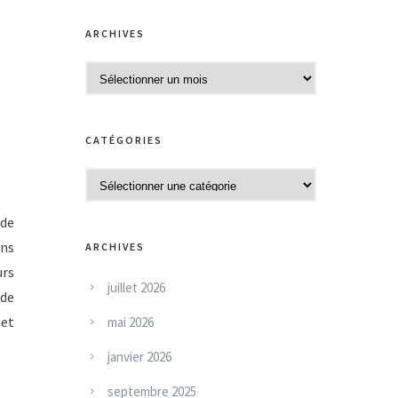
ARCHIVES
A
r
c
CATÉGORIES
h
i
C
v
a
 de
e
t
ons
s
ARCHIVES
é
urs
g
juillet 2026
 de
o
 et
mai 2026
r
i
janvier 2026
e
septembre 2025