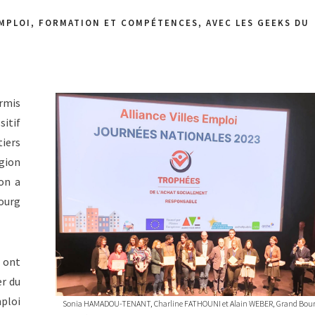
PLOI, FORMATION ET COMPÉTENCES, AVEC LES GEEKS DU
rmis
itif
tiers
égion
on a
Bourg
s ont
er du
mploi
Sonia HAMADOU-TENANT, Charline FATHOUNI et Alain WEBER, Grand Bou