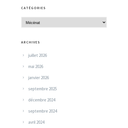
c
CATÉGORIES
h
i
C
v
a
e
t
s
ARCHIVES
é
g
juillet 2026
o
mai 2026
r
i
janvier 2026
e
septembre 2025
s
décembre 2024
septembre 2024
avril 2024