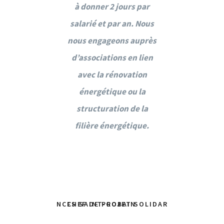
 Nous avons
à donner 2 jours par
secteur. N
 abordé les
salarié et par an. Nous
également 
ux du
nous engageons auprès
enje
ppement
d’associations en lien
dévelo
 ce que cela
avec la rénovation
durable et 
 pour leur
énergétique ou la
implique 
er : RE2020,
structuration de la
futur métie
 chauffage,
filière énergétique.
système de
 thermique
isolation 
 expérience a
etc. Cette e
humainement
été riche 
 SAUVET
KATHERINE 
onstructive
et très co
AT DE COMPÉTENCES SAINT-GOBAIN
CHEF DE PROJET SOLIDARITÉ - MÉCÉNA
chacun !
pour ch