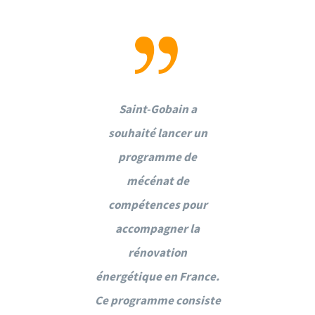
e rencontre
Saint-Gobain a
La premièr
jeunes a été
souhaité lancer un
avec les je
on de leur
programme de
l’occasio
la chaîne de
mécénat de
présenter l
r de la
compétences pour
valeur
ction, les
accompagner la
construct
s métiers et
rénovation
différents 
renantes qui
énergétique en France.
parties pre
t dans le
Ce programme consiste
existent