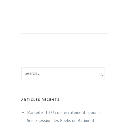
CAROLINE CALMELS
LE DU DÉVELOPPEMENT DURABLE - SAINT-GOBAIN
RESPONSAB
ARTICLES RÉCENTS
Marseille : 100 % de recrutements pour la
5ème session des Geeks du Bâtiment